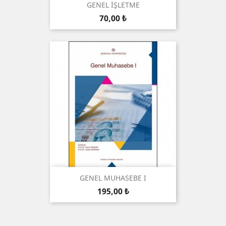
GENEL İŞLETME
Preis
70,00 ₺
GENEL MUHASEBE I
Preis
195,00 ₺