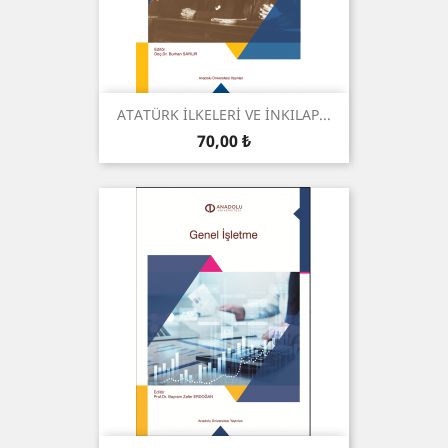
ATATÜRK İLKELERİ VE İNKILAP...
Preis
70,00 ₺