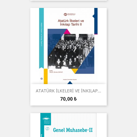
ATATÜRK İLKELERİ VE İNKILAP...
Preis
70,00 ₺