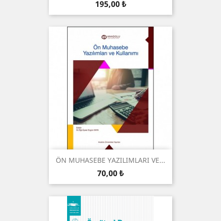
Preis
195,00 ₺
ÖN MUHASEBE YAZILIMLARI VE...
Preis
70,00 ₺