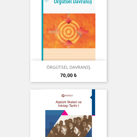
ÖRGÜTSEL DAVRANIŞ
Preis
70,00 ₺