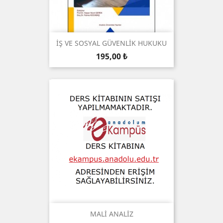
İŞ VE SOSYAL GÜVENLİK HUKUKU
Preis
195,00 ₺
MALİ ANALİZ