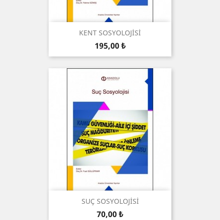
KENT SOSYOLOJİSİ
Preis
195,00 ₺
SUÇ SOSYOLOJİSİ
Preis
70,00 ₺