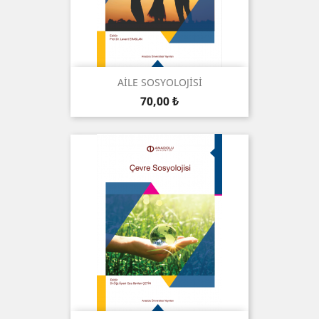
AİLE SOSYOLOJİSİ
Preis
70,00 ₺