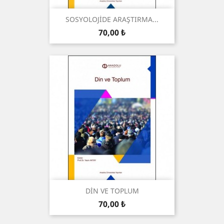
SOSYOLOJİDE ARAŞTIRMA...
Preis
70,00 ₺
DİN VE TOPLUM
Preis
70,00 ₺