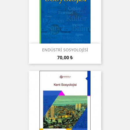
ENDÜSTRİ SOSYOLOJİSİ
Preis
70,00 ₺