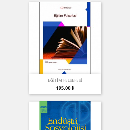
EĞİTİM FELSEFESİ
Preis
195,00 ₺