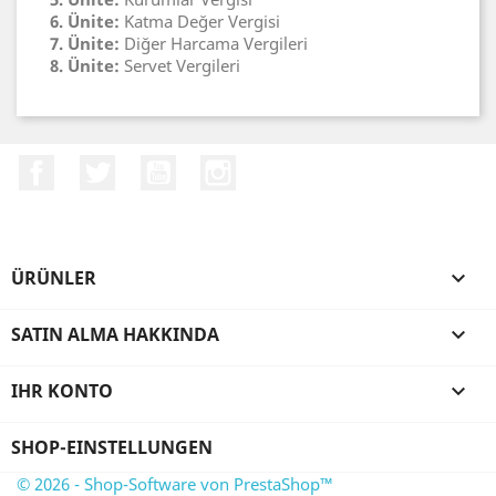
6. Ünite:
Katma Değer Vergisi
7. Ünite:
Diğer Harcama Vergileri
8. Ünite:
Servet Vergileri
Facebook
Twitter
YouTube
Instagram
ÜRÜNLER

SATIN ALMA HAKKINDA

IHR KONTO

SHOP-EINSTELLUNGEN
© 2026 - Shop-Software von PrestaShop™