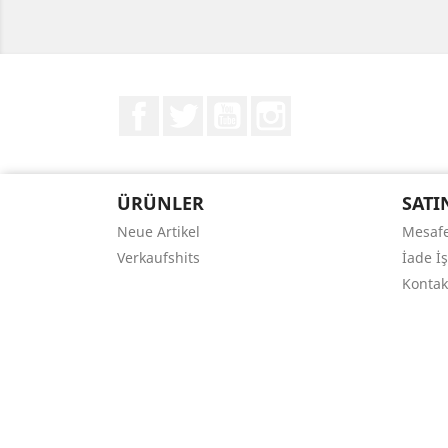
Facebook
Twitter
YouTube
Instagram
ÜRÜNLER
SATI
Neue Artikel
Mesafe
Verkaufshits
İade İ
Kontak