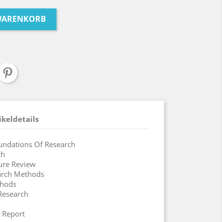
 WARENKORB
ikeldetails
undations Of Research
ch
ture Review
arch Methods
thods
Research
 Report