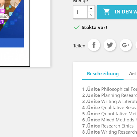
Menge

IN DEN

Stokta var!
Teilen
Beschreibung
Art
1 .Ünite
Philosophical Fo
2 .Ünite
Planning Resear
3 .Ünite
Writing A Litera
4 .Ünite
Qualitative Rese
5 .Ünite
Quantitative Me
6 .Ünite
Mixed Methods 
7 .Ünite
Research Ethics
8 .Ünite
Writing Research