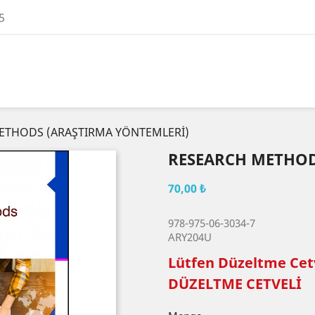
5
ETHODS (ARAŞTIRMA YÖNTEMLERİ)
RESEARCH METHOD
70,00 ₺
978-975-06-3034-7
ARY204U
Lütfen Düzeltme Cetv
DÜZELTME CETVELİ