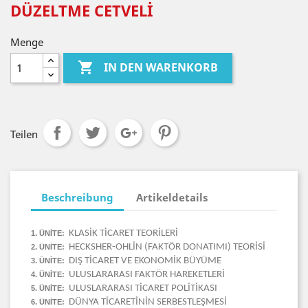
DÜZELTME CETVELİ
Menge

IN DEN WARENKORB
Teilen
Beschreibung
Artikeldetails
KLASİK TİCARET TEORİLERİ
1. ÜNİTE:
HECKSHER-OHLİN (FAKTÖR DONATIMI) TEORİSİ
2. ÜNİTE:
DIŞ TİCARET VE EKONOMİK BÜYÜME
3. ÜNİTE:
ULUSLARARASI FAKTÖR HAREKETLERİ
4. ÜNİTE:
ULUSLARARASI TİCARET POLİTİKASI
5. ÜNİTE:
DÜNYA TİCARETİNİN SERBESTLEŞMESİ
6. ÜNİTE: