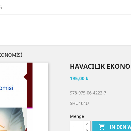
5
EKONOMİSİ
HAVACILIK EKONO
195,00 ₺
978-975-06-4222-7
SHU104U
Menge

IN DEN