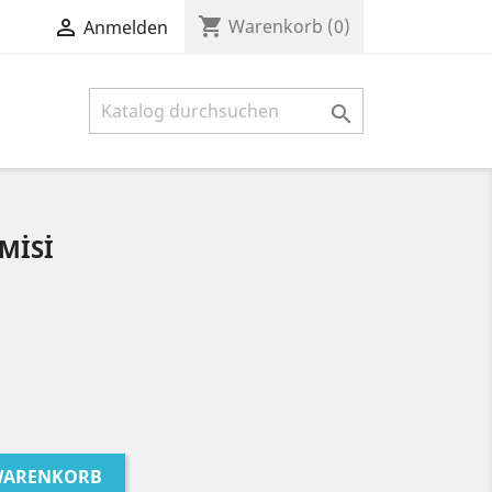
shopping_cart

Warenkorb
(0)
Anmelden

MİSİ
 WARENKORB