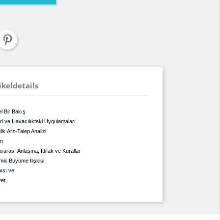
ikeldetails
l Bir Bakış
i ve Havacılıktaki Uygulamaları
ik Arz-Talep Analizi
im
arası Anlaşma, İttifak ve Kurallar
mik Büyüme İlişkisi
ısı ve
yet