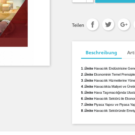
Teilen
Beschreibung
Art
1 .Ünite
Havacılık Endüstrisine Gene
2 .Ünite
Ekonominin Temel Prensipler
3 .Ünite
Havacılık Hizmetlerine Yönel
4 .Ünite
Havacılıkta Maliyet ve Üret
5 .Ünite
Hava Taşımacılığında Uluslar
6 .Ünite
Havacılık Sektörü ile Ekono
7 .Ünite
Piyasa Yapısı ve Piyasa Yap
8 .Ünite
Havacılık Sektöründe Emni