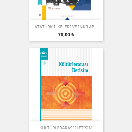
ATATÜRK İLKELERİ VE İNKILAP...
Prix
70,00 ₺
KÜLTÜRLERARASI İLETİŞİM