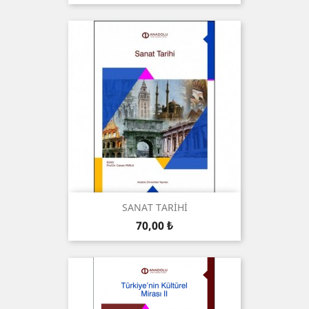
SANAT TARİHİ
Prix
70,00 ₺