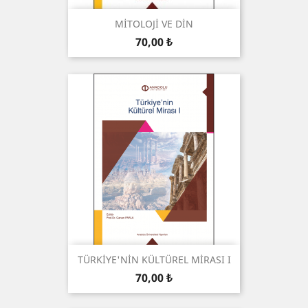
MİTOLOJİ VE DİN
Prix
70,00 ₺
TÜRKİYE'NİN KÜLTÜREL MİRASI I
Prix
70,00 ₺