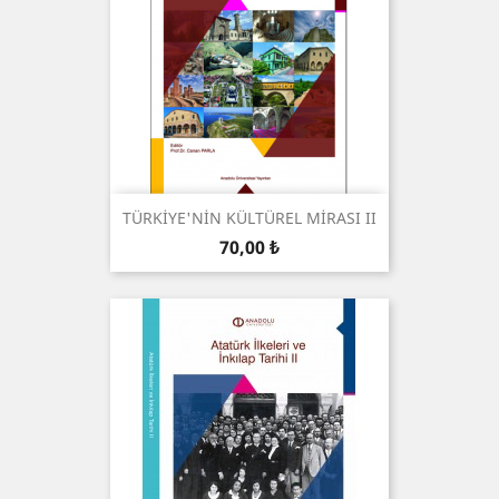
TÜRKİYE'NİN KÜLTÜREL MİRASI II
Prix
70,00 ₺