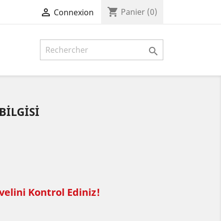
shopping_cart

Panier
(0)
Connexion

BİLGİSİ
elini Kontrol Ediniz!