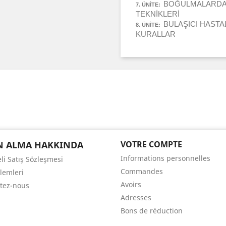
BOĞULMALARDA İ
7. ÜNİTE:
TEKNİKLERİ
BULAŞICI HAST
8. ÜNİTE:
KURALLAR
N ALMA HAKKINDA
VOTRE COMPTE
Informations personnelles
li Satış Sözleşmesi
Commandes
şlemleri
Avoirs
tez-nous
Adresses
Bons de réduction