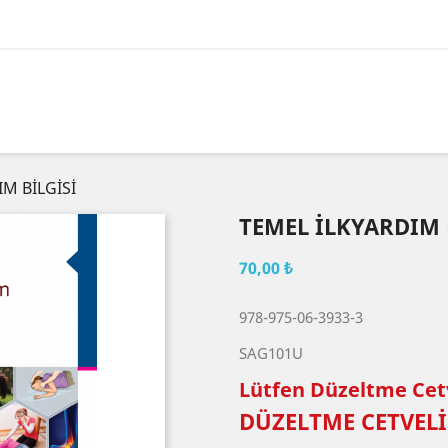
M BİLGİSİ
TEMEL İLKYARDIM 
70,00 ₺
978-975-06-3933-3
SAG101U
Lütfen Düzeltme Cetv
DÜZELTME CETVELİ