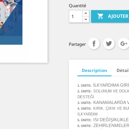
Quantité

AJOUTER
Partager
Description
Détai
İLKYARDIMA GİR
1. ÜNİTE:
SOLUNUM VE DOLA
2. ÜNİTE:
DESTEĞİ
KANAMALARDA V
3. ÜNİTE:
KIRIK, ÇIKIK VE 
4. ÜNİTE:
İLKYARDIM
ISI DEĞİŞİKLİKL
5. ÜNİTE:
ZEHİRLENMELER
6. ÜNİTE: