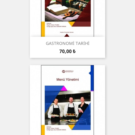
GASTRONOMİ TARİHİ
Preis
70,00 ₺