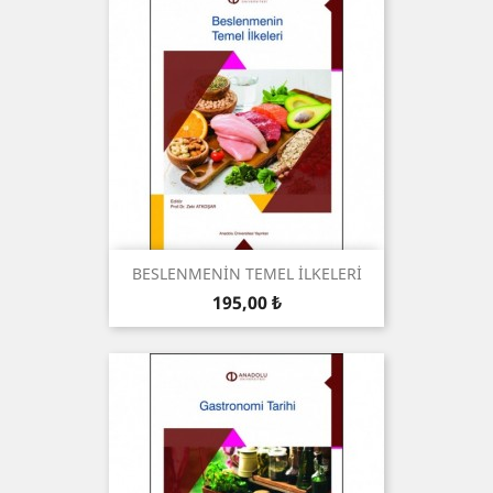
BESLENMENİN TEMEL İLKELERİ
Preis
195,00 ₺