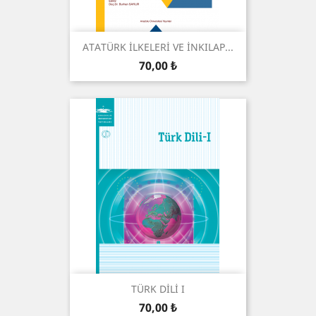
ATATÜRK İLKELERİ VE İNKILAP...
Preis
70,00 ₺
TÜRK DİLİ I
Preis
70,00 ₺