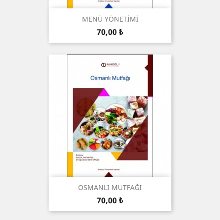
MENÜ YÖNETİMİ
Preis
70,00 ₺
OSMANLI MUTFAĞI
Preis
70,00 ₺