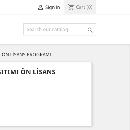
shopping_cart

Cart
(0)
Sign in

MI ÖN LİSANS PROGRAMI
ĞITIMI ÖN LİSANS