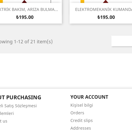
Quick view
Quick view


KTRİK BAKIM, ARIZA BULMA...
ELEKTROMEKANİK KUMANDA
Price
Price
₺195.00
₺195.00
wing 1-12 of 21 item(s)
UT PURCHASING
YOUR ACCOUNT
Kişisel bilgi
li Satış Sözleşmesi
Orders
şlemleri
Credit slips
t us
Addresses