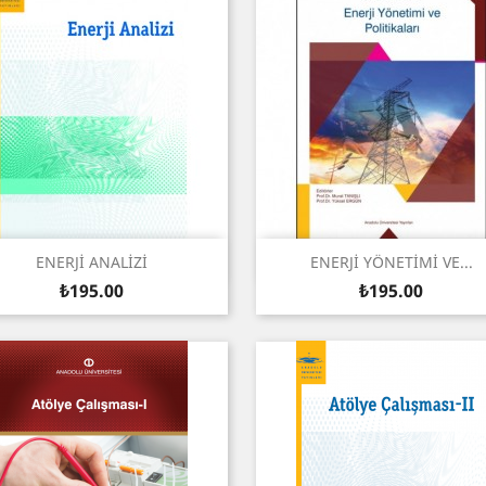
Quick view
Quick view


ENERJİ ANALİZİ
ENERJİ YÖNETİMİ VE...
Price
Price
₺195.00
₺195.00