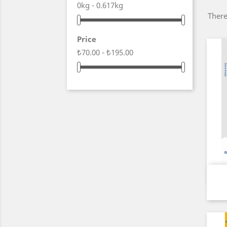
0kg - 0.617kg
There
Price
₺70.00 - ₺195.00