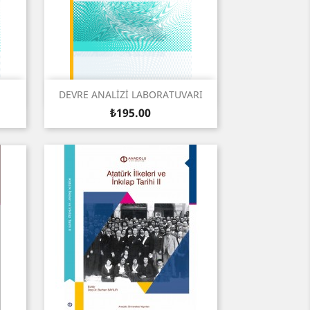
Quick view

DEVRE ANALİZİ LABORATUVARI
Price
₺195.00