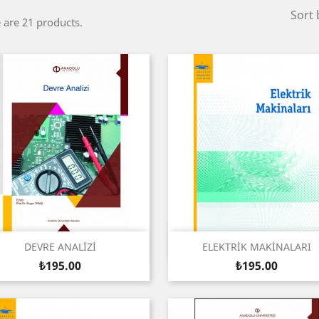
Sort 
 are 21 products.
Quick view
Quick view


DEVRE ANALİZİ
ELEKTRİK MAKİNALARI
Price
Price
₺195.00
₺195.00