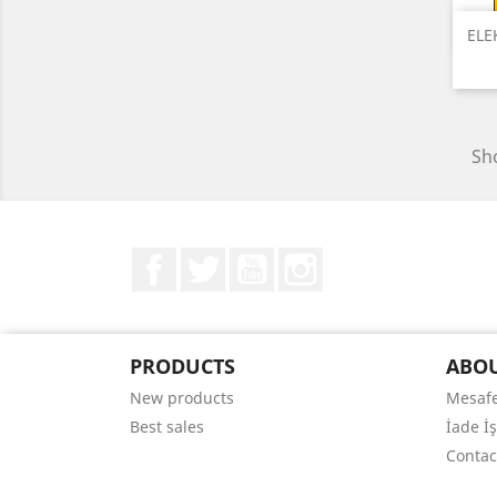
ELE
Sho
Facebook
Twitter
YouTube
Instagram
PRODUCTS
ABO
New products
Mesafe
Best sales
İade İ
Contac