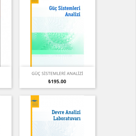
Quick view

GÜÇ SİSTEMLERİ ANALİZİ
Price
₺195.00