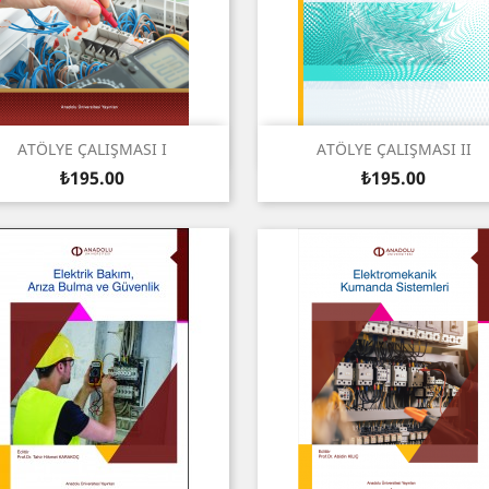
Quick view
Quick view


ATÖLYE ÇALIŞMASI I
ATÖLYE ÇALIŞMASI II
Price
Price
₺195.00
₺195.00