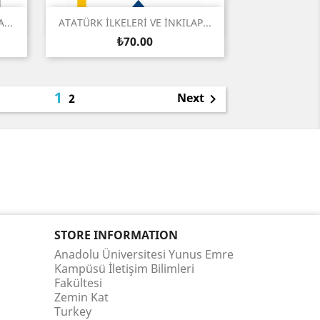
Quick view

...
ATATÜRK İLKELERİ VE İNKILAP...
Price
₺70.00
1
Next
2

STORE INFORMATION
Anadolu Üniversitesi Yunus Emre
Kampüsü İletişim Bilimleri
Fakültesi
Zemin Kat
Turkey