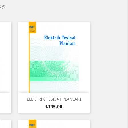
by:
Quick view

ELEKTRİK TESİSAT PLANLARI
Price
₺195.00