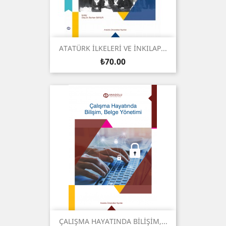
ATATÜRK İLKELERİ VE İNKILAP...
Price
₺70.00
ÇALIŞMA HAYATINDA BİLİŞİM,...