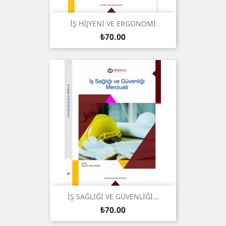
İŞ HİJYENİ VE ERGONOMİ
Price
₺70.00
İŞ SAĞLIĞI VE GÜVENLİĞİ...
Price
₺70.00