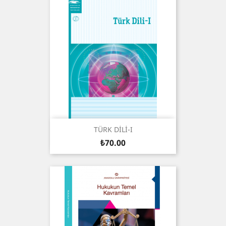
TÜRK DİLİ-I
Price
₺70.00