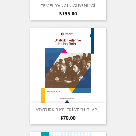
TEMEL YANGIN GÜVENLİĞİ
Price
₺195.00
ATATÜRK İLKELERİ VE İNKILAP...
Price
₺70.00