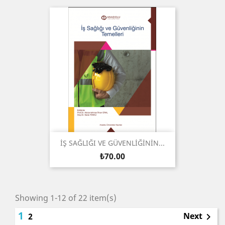
İŞ SAĞLIĞI VE GÜVENLİĞİNİN...
Price
₺70.00
Showing 1-12 of 22 item(s)
1
Next
2
