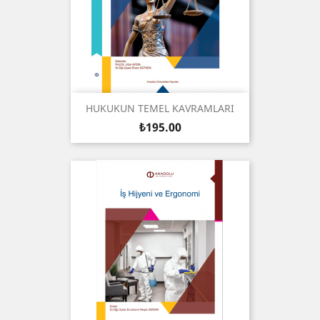
HUKUKUN TEMEL KAVRAMLARI
Price
₺195.00