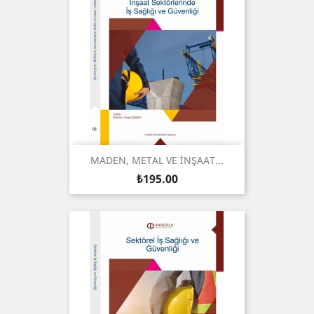
MADEN, METAL VE İNŞAAT...
Price
₺195.00