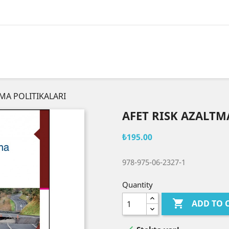
TMA POLITIKALARI
AFET RISK AZALTM
₺195.00
978-975-06-2327-1
Quantity

ADD TO 