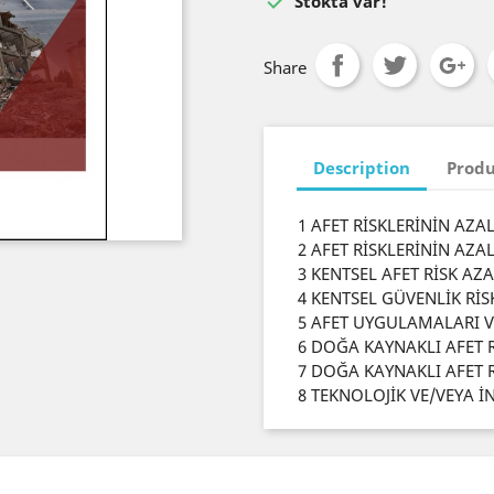

Stokta var!
Share
Description
Produ
1 AFET RİSKLERİNİN AZAL
2 AFET RİSKLERİNİN AZA
3 KENTSEL AFET RİSK AZ
4 KENTSEL GÜVENLİK RİS
5 AFET UYGULAMALARI V
6 DOĞA KAYNAKLI AFET R
7 DOĞA KAYNAKLI AFET Rİ
8 TEKNOLOJİK VE/VEYA İ