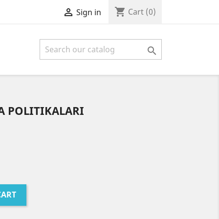
shopping_cart

Cart
(0)
Sign in

A POLITIKALARI
CART