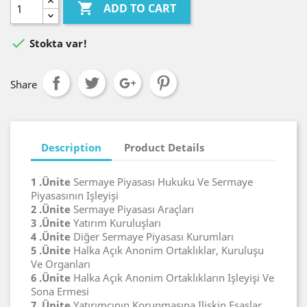

ADD TO CART

Stokta var!
Share
Description
Product Details
1 .Ünite
Sermaye Piyasası Hukuku Ve Sermaye
Piyasasının Işleyişi
2 .Ünite
Sermaye Piyasası Araçları
3 .Ünite
Yatırım Kuruluşları
4 .Ünite
Diğer Sermaye Piyasası Kurumları
5 .Ünite
Halka Açık Anonim Ortaklıklar, Kuruluşu
Ve Organları
6 .Ünite
Halka Açık Anonim Ortaklıkların Işleyişi Ve
Sona Ermesi
7 .Ünite
Yatırımcının Korunmasına Ilişkin Esaslar