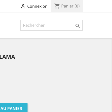
shopping_cart

Panier
(0)
Connexion

RLAMA
 AU PANIER