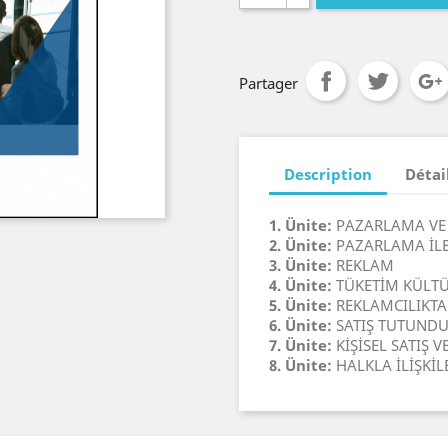
Partager
Description
Détai
1. Ünite:
PAZARLAMA VE
2. Ünite:
PAZARLAMA İLE
3. Ünite:
REKLAM
4. Ünite:
TÜKETİM KÜLTU
5. Ünite:
REKLAMCILIKTA
6. Ünite:
SATIŞ TUTUND
7. Ünite:
KİŞİSEL SATIŞ
8. Ünite:
HALKLA İLİŞKİ