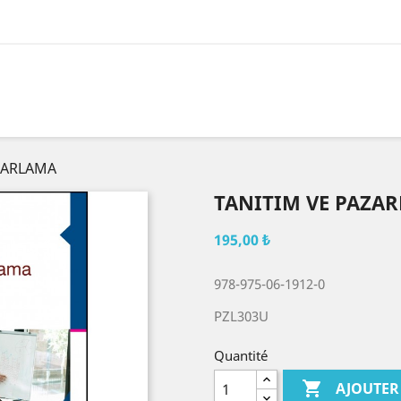
ZARLAMA
TANITIM VE PAZA
195,00 ₺
978-975-06-1912-0
PZL303U
Quantité

AJOUTER