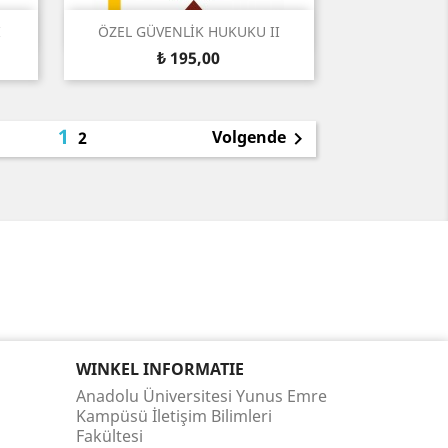
Snel bekijken

İ
ÖZEL GÜVENLİK HUKUKU II
Prijs
₺ 195,00
1
Volgende
2

WINKEL INFORMATIE
Anadolu Üniversitesi Yunus Emre
Kampüsü İletişim Bilimleri
Fakültesi