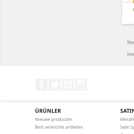
Ite
ite
Facebook
Twitter
YouTube
Instagram
ÜRÜNLER
SATI
Nieuwe producten
Mesafe
Best verkochte artikelen
İade İ