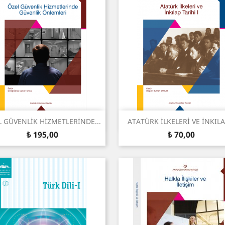
Snel bekijken
Snel bekijken


 GÜVENLİK HİZMETLERİNDE...
ATATÜRK İLKELERİ VE İNKILAP
Prijs
Prijs
₺ 195,00
₺ 70,00