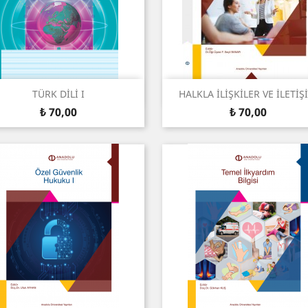
Snel bekijken
Snel bekijken


TÜRK DİLİ I
HALKLA İLİŞKİLER VE İLETİŞ
Prijs
Prijs
₺ 70,00
₺ 70,00