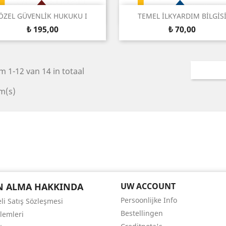
Snel bekijken
Snel bekijken


ÖZEL GÜVENLİK HUKUKU I
TEMEL İLKYARDIM BİLGİS
Prijs
Prijs
₺ 195,00
₺ 70,00
m 1-12 van 14 in totaal
m(s)
N ALMA HAKKINDA
UW ACCOUNT
Persoonlijke Info
li Satış Sözleşmesi
Bestellingen
şlemleri