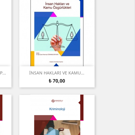
Snel bekijken

...
İNSAN HAKLARI VE KAMU...
Prijs
₺ 70,00