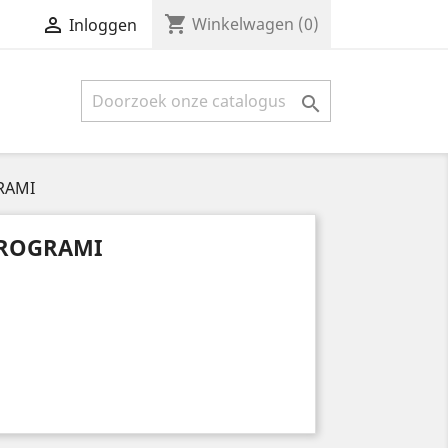
shopping_cart

Winkelwagen
(0)
Inloggen

RAMI
PROGRAMI