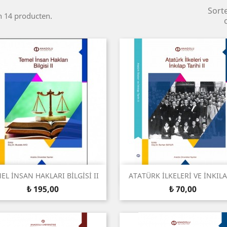
Sort
jn 14 producten.
Snel bekijken
Snel bekijken


EL İNSAN HAKLARI BİLGİSİ II
ATATÜRK İLKELERİ VE İNKILAP
Prijs
Prijs
₺ 195,00
₺ 70,00