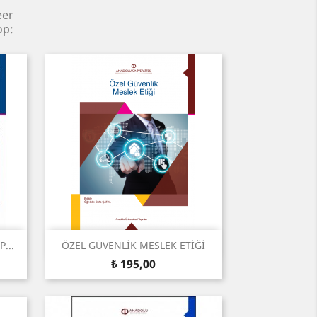
eer
op:
Snel bekijken

...
ÖZEL GÜVENLİK MESLEK ETİĞİ
Prijs
₺ 195,00