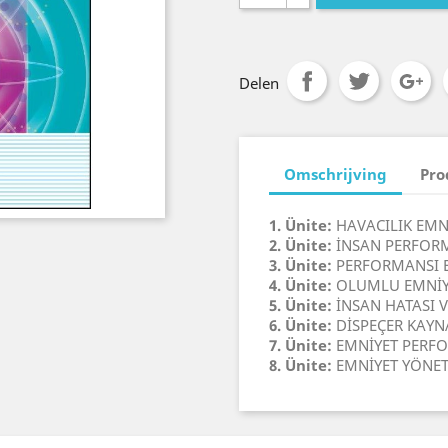
Delen
Omschrijving
Pro
1. Ünite:
HAVACILIK EMN
2. Ünite:
İNSAN PERFORM
3. Ünite:
PERFORMANSI E
4. Ünite:
OLUMLU EMNİY
5. Ünite:
İNSAN HATASI V
6. Ünite:
DİSPEÇER KAYN
7. Ünite:
EMNİYET PERFO
8. Ünite:
EMNİYET YÖNET