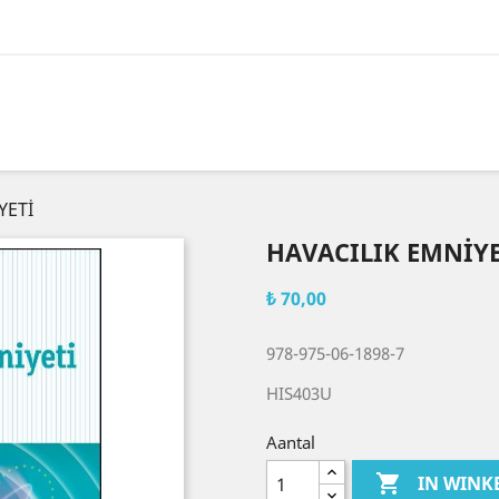
YETİ
HAVACILIK EMNİYE
₺ 70,00
978-975-06-1898-7
HIS403U
Aantal

IN WIN