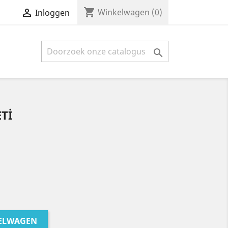
shopping_cart

Winkelwagen
(0)
Inloggen

Tİ
KELWAGEN