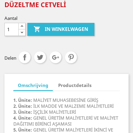
DÜZELTME CETVELİ
Aantal

IN WINKELWAGEN
Delen
Omschrijving
Productdetails
1. Ünite:
MALİYET MUHASEBESİNE GİRİŞ
2. Ünite:
İLK MADDE VE MALZEME MALİYETLERİ
3. Ünite:
İŞÇİLİK MALİYETLERİ
4. Ünite:
GENEL ÜRETİM MALİYETLERİ VE MALİYET
DAĞITIMI BİRİNCİ AŞAMASI
5. Ünite:
GENEL ÜRETİM MALİYETLERİ İKİNCİ VE