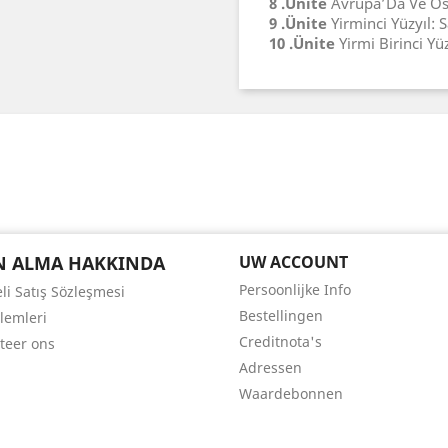
8 .Ünite
Avrupa’Da Ve Os
9 .Ünite
Yirminci Yüzyıl: 
10 .Ünite
Yirmi Birinci Yü
N ALMA HAKKINDA
UW ACCOUNT
Persoonlijke Info
li Satış Sözleşmesi
Bestellingen
şlemleri
Creditnota's
teer ons
Adressen
Waardebonnen