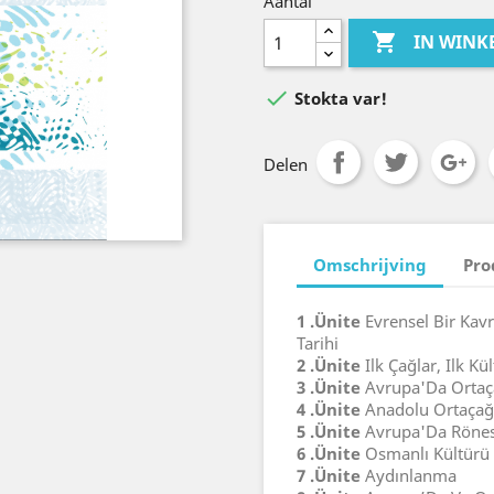
Aantal

IN WIN

Stokta var!
Delen
Omschrijving
Pro
1 .Ünite
Evrensel Bir Kavr
Tarihi
2 .Ünite
Ilk Çağlar, Ilk Kül
3 .Ünite
Avrupa'Da Ortaç
4 .Ünite
Anadolu Ortaçağ,
5 .Ünite
Avrupa'Da Rönes
6 .Ünite
Osmanlı Kültürü
7 .Ünite
Aydınlanma