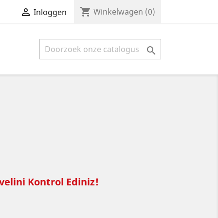
shopping_cart

Winkelwagen
(0)
Inloggen

elini Kontrol Ediniz!