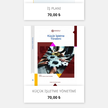
İŞ PLANI
Preis
70,00 ₺
KÜÇÜK İŞLETME YÖNETİMİ
Preis
70,00 ₺