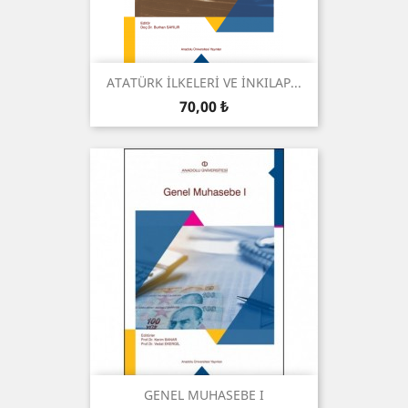
ATATÜRK İLKELERİ VE İNKILAP...
Preis
70,00 ₺
GENEL MUHASEBE I