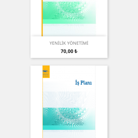
YENİLİK YÖNETİMİ
Preis
70,00 ₺