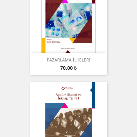
PAZARLAMA İLKELERİ
Preis
70,00 ₺