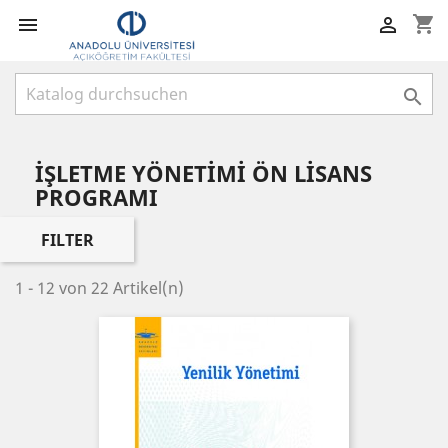
shopping_cart



İŞLETME YÖNETİMİ ÖN LİSANS
PROGRAMI
FILTER
1 - 12 von 22 Artikel(n)