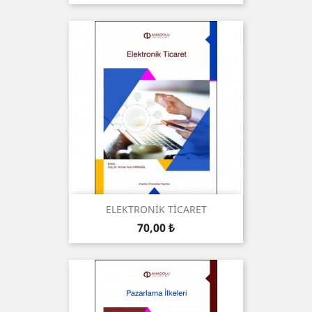
ELEKTRONİK TİCARET
Preis
70,00 ₺