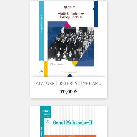
ATATÜRK İLKELERİ VE İNKILAP...
Preis
70,00 ₺