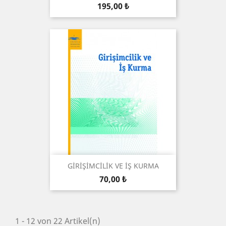
Preis
195,00 ₺
GİRİŞİMCİLİK VE İŞ KURMA
Preis
70,00 ₺
1 - 12 von 22 Artikel(n)