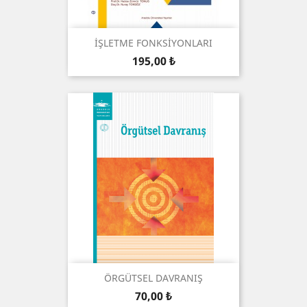
İŞLETME FONKSİYONLARI
Preis
195,00 ₺
ÖRGÜTSEL DAVRANIŞ
Preis
70,00 ₺