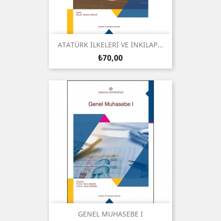
ATATÜRK İLKELERİ VE İNKILAP...
Fiyat
₺70,00
GENEL MUHASEBE I