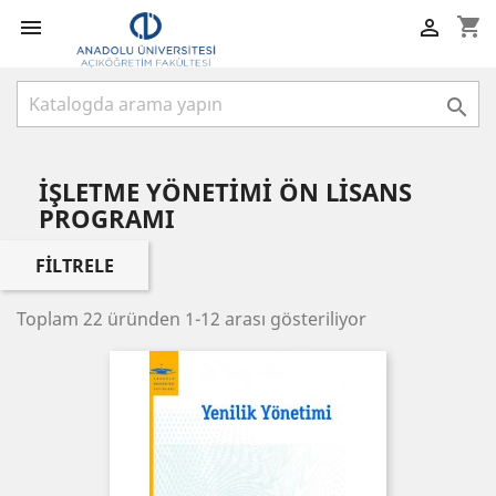
shopping_cart



İŞLETME YÖNETİMİ ÖN LİSANS
PROGRAMI
FILTRELE
Toplam 22 üründen 1-12 arası gösteriliyor