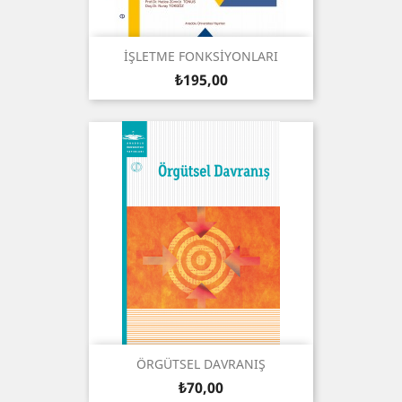
İŞLETME FONKSİYONLARI
Fiyat
₺195,00
ÖRGÜTSEL DAVRANIŞ
Fiyat
₺70,00