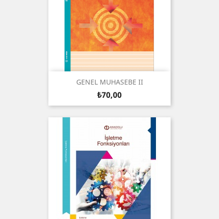
GENEL MUHASEBE II
Fiyat
₺70,00