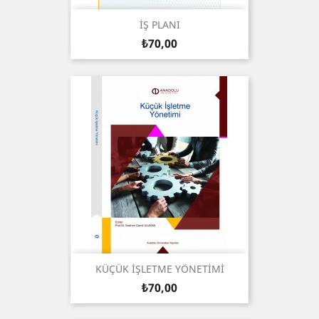
İŞ PLANI
Fiyat
₺70,00
KÜÇÜK İŞLETME YÖNETİMİ
Fiyat
₺70,00