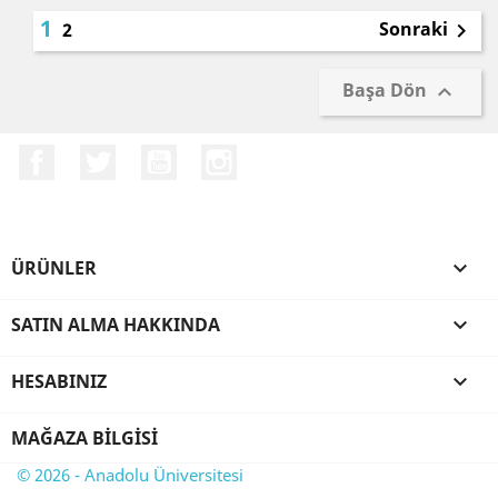
1
Sonraki
2

Başa Dön

Facebook
Twitter
YouTube
Instagram
ÜRÜNLER

SATIN ALMA HAKKINDA

HESABINIZ

MAĞAZA BILGISI
© 2026 - Anadolu Üniversitesi