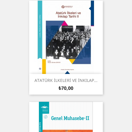
ATATÜRK İLKELERİ VE İNKILAP...
Fiyat
₺70,00