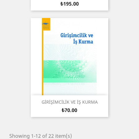
Price
₺195.00
GİRİŞİMCİLİK VE İŞ KURMA
Price
₺70.00
Showing 1-12 of 22 item(s)