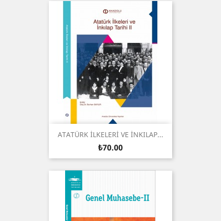
ATATÜRK İLKELERİ VE İNKILAP...
Price
₺70.00