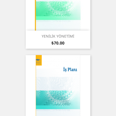
YENİLİK YÖNETİMİ
Price
₺70.00