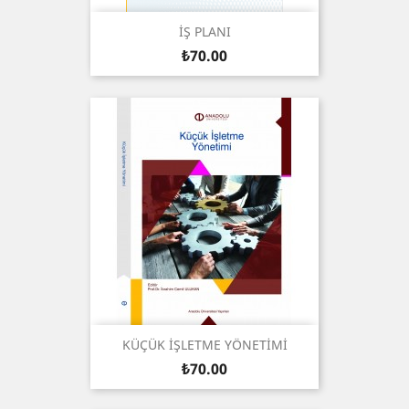
İŞ PLANI
Price
₺70.00
KÜÇÜK İŞLETME YÖNETİMİ
Price
₺70.00