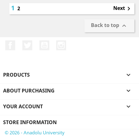
1
Next
2

Back to top

Facebook
Twitter
YouTube
Instagram
PRODUCTS

ABOUT PURCHASING

YOUR ACCOUNT

STORE INFORMATION
© 2026 - Anadolu University