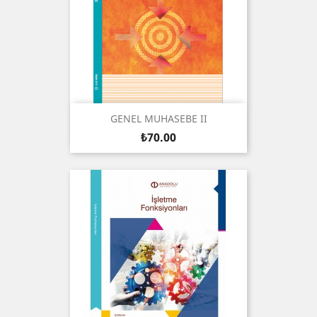
GENEL MUHASEBE II
Price
₺70.00