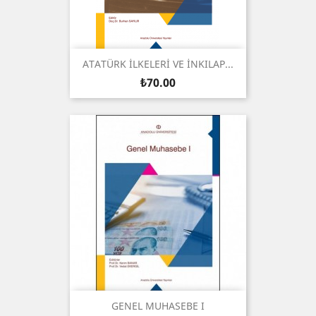
ATATÜRK İLKELERİ VE İNKILAP...
Price
₺70.00
GENEL MUHASEBE I