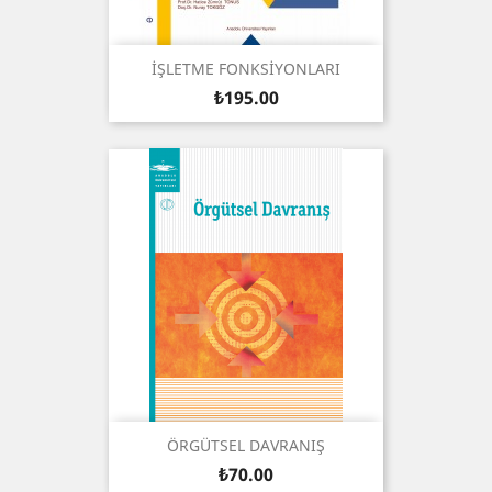
İŞLETME FONKSİYONLARI
Price
₺195.00
ÖRGÜTSEL DAVRANIŞ
Price
₺70.00