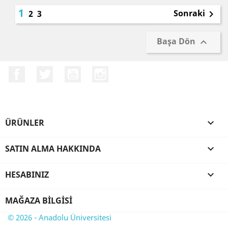
1
Sonraki
2
3

Başa Dön

Facebook
Twitter
YouTube
Instagram
ÜRÜNLER

SATIN ALMA HAKKINDA

HESABINIZ

MAĞAZA BILGISI
© 2026 - Anadolu Üniversitesi