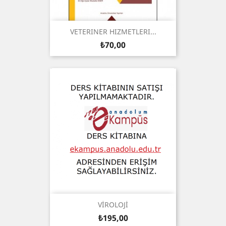
VETERINER HIZMETLERI...
Fiyat
₺70,00
VİROLOJİ
Fiyat
₺195,00