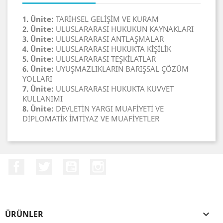
1. Ünite:
TARİHSEL GELİŞİM VE KURAM
2. Ünite:
ULUSLARARASI HUKUKUN KAYNAKLARI
3. Ünite:
ULUSLARARASI ANTLAŞMALAR
4. Ünite:
ULUSLARARASI HUKUKTA KİŞİLİK
5. Ünite:
ULUSLARARASI TEŞKİLATLAR
6. Ünite:
UYUŞMAZLIKLARIN BARIŞSAL ÇÖZÜM
YOLLARI
7. Ünite:
ULUSLARARASI HUKUKTA KUVVET
KULLANIMI
8. Ünite:
DEVLETİN YARGI MUAFİYETİ VE
DİPLOMATİK İMTİYAZ VE MUAFİYETLER
Facebook
Twitter
YouTube
Instagram
ÜRÜNLER
