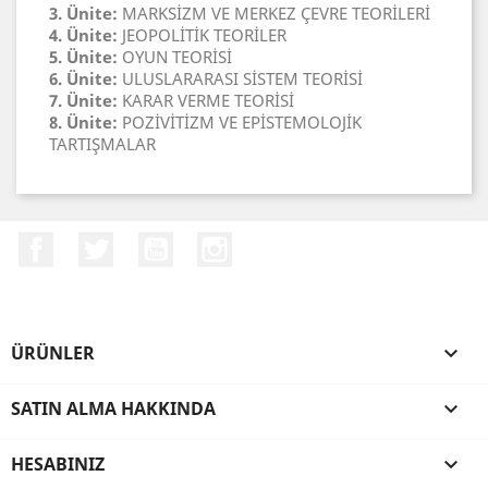
3. Ünite:
MARKSİZM VE MERKEZ ÇEVRE TEORİLERİ
4. Ünite:
JEOPOLİTİK TEORİLER
5. Ünite:
OYUN TEORİSİ
6. Ünite:
ULUSLARARASI SİSTEM TEORİSİ
7. Ünite:
KARAR VERME TEORİSİ
8. Ünite:
POZİVİTİZM VE EPİSTEMOLOJİK
TARTIŞMALAR
Facebook
Twitter
YouTube
Instagram
ÜRÜNLER

SATIN ALMA HAKKINDA

HESABINIZ
