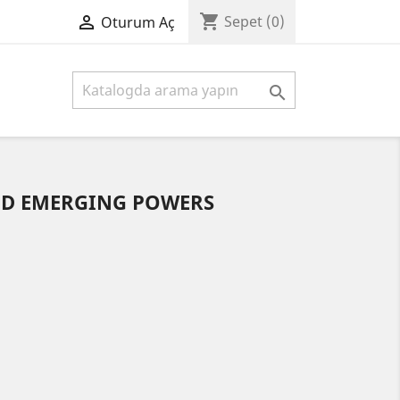
shopping_cart

Sepet
(0)
Oturum Aç

ND EMERGING POWERS