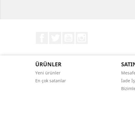
Facebook
Twitter
YouTube
Instagram
ÜRÜNLER
SATI
Yeni ürünler
Mesafe
En çok satanlar
İade İ
Bizimle