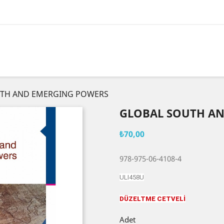
TH AND EMERGING POWERS
GLOBAL SOUTH A
₺70,00
978-975-06-4108-4
ULI458U
DÜZELTME CETVELİ
Adet