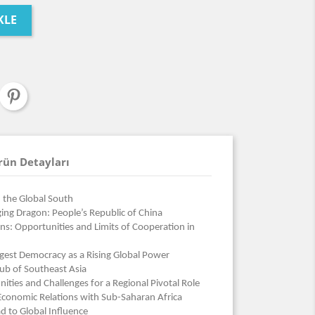
KLE
rün Detayları
 the Global South
ging Dragon: People’s Republic of China
ons: Opportunities and Limits of Cooperation in
rgest Democracy as a Rising Global Power
Cub of Southeast Asia
ities and Challenges for a Regional Pivotal Role
d Economic Relations with Sub-Saharan Africa
d to Global Influence