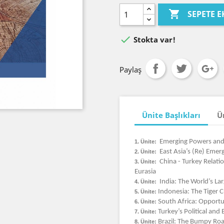

SEPETE E

Stokta var!
Paylaş
Ünite Başlıkları
Ü
Emerging Powers and
1. Ünite:
East Asia’s (Re) Emer
2. Ünite:
China - Turkey Relati
3. Ünite:
Eurasia
India: The World’s La
4. Ünite:
Indonesia: The Tiger 
5. Ünite:
South Africa: Opportun
6. Ünite:
Turkey’s Political an
7. Ünite:
Brazil: The Bumpy Roa
8. Ünite: