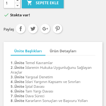

SEPETE EKLE

Stokta var!
Paylaş
Ünite Başlıkları
Ürün Detayları
1 .Ünite
Temel Kavramlar
2 .Ünite
İdarenin Hukuka Uygunluğunu Sağlayan
Araçlar
3 .Ünite
Yargısal Denetim
4 .Ünite
İdari Yargının Kapsamı ve Sınırları
5 .Ünite
İptal Davası
6 .Ünite
Tam Yargı Davası
7 .Ünite
Dava Süreci
8 .Ünite
Kararların Sonuçları ve Başvuru Yolları