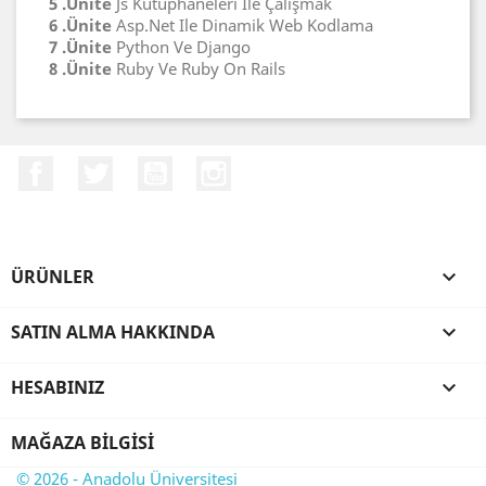
5 .Ünite
Js Kütüphaneleri Ile Çalışmak
6 .Ünite
Asp.Net Ile Dinamik Web Kodlama
7 .Ünite
Python Ve Django
8 .Ünite
Ruby Ve Ruby On Rails
Facebook
Twitter
YouTube
Instagram
ÜRÜNLER

SATIN ALMA HAKKINDA

HESABINIZ

MAĞAZA BILGISI
© 2026 - Anadolu Üniversitesi