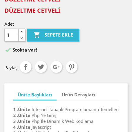
DÜZELTME CETVELİ
Adet

SEPETE EKLE

Stokta var!
Paylaş
Ünite Başlıkları
Ürün Detayları
1 .Ünite
Internet Tabanlı Programlamanın Temelleri
2 .Ünite
Php’Ye Giriş
3 .Ünite
Php Ile Dinamik Web Kodlama
4 .Ünite
Javascript